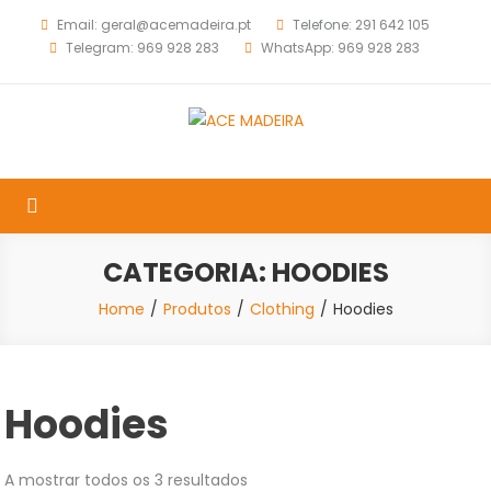
Skip
Email: geral@acemadeira.pt
Telefone: 291 642 105
to
Telegram: 969 928 283
WhatsApp: 969 928 283
content
ACE MADEIRA
Assistência Técnica, Comércio e Reparação de Equipamentos
Informáticos.
CATEGORIA:
HOODIES
Home
Produtos
Clothing
Hoodies
Hoodies
A mostrar todos os 3 resultados